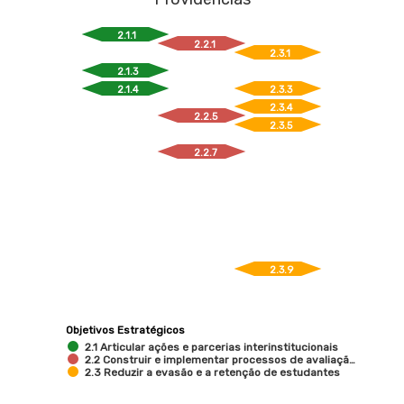
2.1.1
2.2.1
2.3.1
2.1.3
2.1.4
2.3.3
2.3.4
2.2.5
2.3.5
2.2.7
2.3.9
Objetivos Estratégicos
2.1 Articular ações e parcerias interinstitucionais
2.2 Construir e implementar processos de avaliaçã…
2.3 Reduzir a evasão e a retenção de estudantes