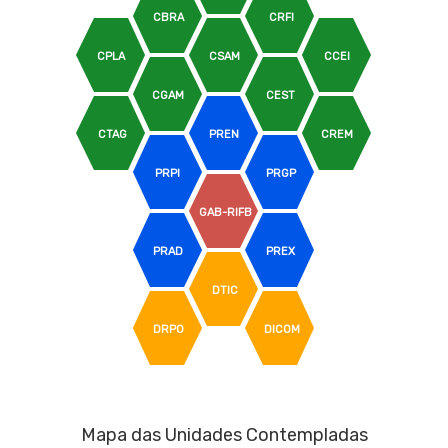
CBRA
CRFI
CPLA
CSAM
CCEI
CGAM
CEST
CTAG
PREN
CREM
PRPI
PRGP
GAB-RIFB
PRAD
PREX
DTIC
DRPO
DICOM
Mapa das Unidades Contempladas