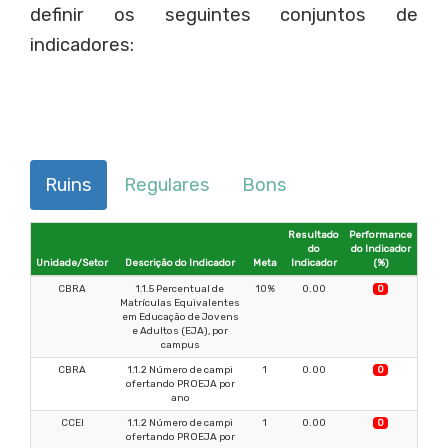
definir os seguintes conjuntos de
indicadores:
Ruins
Regulares
Bons
Resultado
Performance
do
do Indicador
Unidade/Setor
Descrição do Indicador
Meta
Indicador
(%)
CBRA
1.1.5 Percentual de
10%
0.00
0
Matrículas Equivalentes
em Educação de Jovens
e Adultos (EJA), por
campus
CBRA
1.1.2 Número de campi
1
0.00
0
ofertando PROEJA por
ano
CCEI
1.1.2 Número de campi
1
0.00
0
ofertando PROEJA por