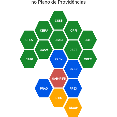
no Plano de Providências
CSSB
CBRA
CRFI
CPLA
CSAM
CCEI
CGAM
CEST
CTAG
PREN
CREM
PRGP
GAB-RIFB
PRAD
PREX
DTIC
DICOM