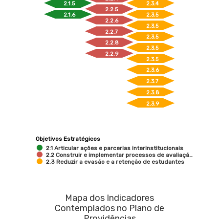
2.1.5
2.3.4
2.2.5
2.1.6
2.3.5
2.2.6
2.3.5
2.2.7
2.3.5
2.2.8
2.3.5
2.2.9
2.3.5
2.3.6
2.3.7
2.3.8
2.3.9
Objetivos Estratégicos
2.1 Articular ações e parcerias interinstitucionais
2.2 Construir e implementar processos de avaliaçã…
2.3 Reduzir a evasão e a retenção de estudantes
Mapa dos Indicadores
Contemplados no Plano de
Providências