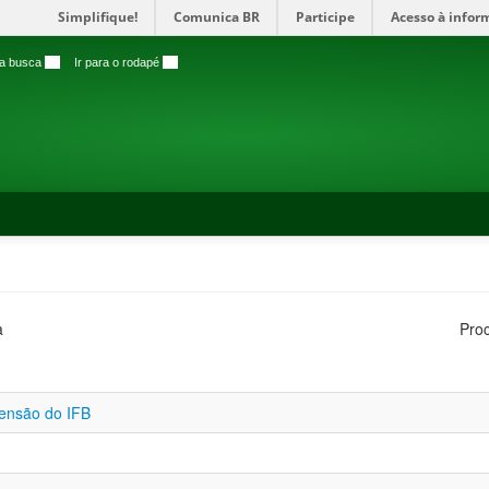
Simplifique!
Comunica BR
Participe
Acesso à infor
 a busca
3
Ir para o rodapé
4
a
Pro
tensão do IFB