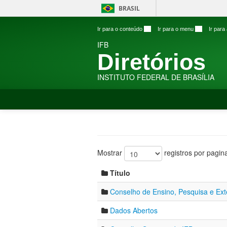
BRASIL
Ir para o conteúdo
1
Ir para o menu
2
Ir para
IFB
Diretórios
INSTITUTO FEDERAL DE BRASÍLIA
Mostrar
registros por pagin
Título
Conselho de Ensino, Pesquisa e Ex
Dados Abertos