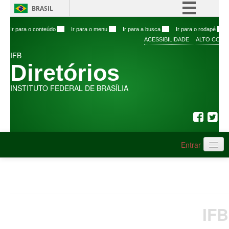
BRASIL
Simplifique!
Ir para o conteúdo
1
Ir para o menu
2
Ir para a busca
3
Ir para o rodapé
4
ACESSIBILIDADE
ALTO CONT
Comunica BR
IFB
Participe
Diretórios
Acesso à informação
INSTITUTO FEDERAL DE BRASÍLIA
Legislação
Canais
Entrar
IFB