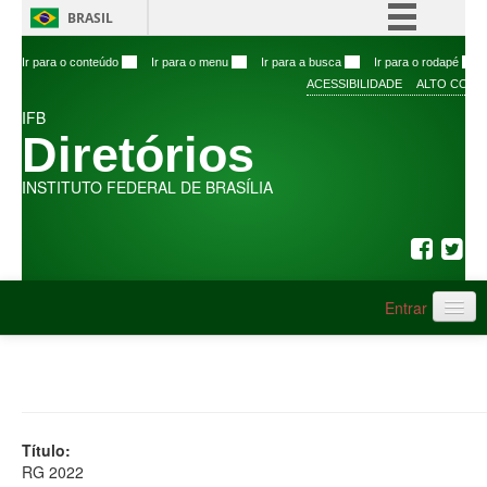
BRASIL
Simplifique!
Ir para o conteúdo
1
Ir para o menu
2
Ir para a busca
3
Ir para o rodapé
4
ACESSIBILIDADE
ALTO CONT
Comunica BR
IFB
Participe
Diretórios
Acesso à informação
INSTITUTO FEDERAL DE BRASÍLIA
Legislação
Canais
Entrar
Título:
RG 2022